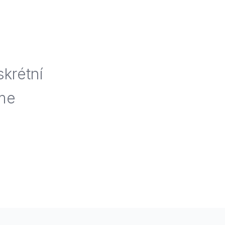
teď.
skrétní
eme