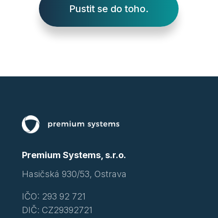
Pustit se do toho.
Premium Systems, s.r.o.
Hasičská 930/53, Ostrava
IČO: 293 92 721
DIČ: CZ29392721