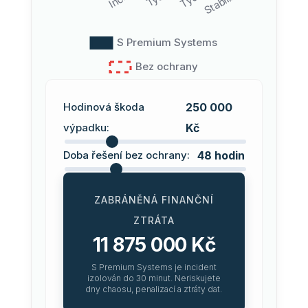
Hodinová škoda
250 000
výpadku:
Kč
Doba řešení bez ochrany:
48 hodin
ZABRÁNĚNÁ FINANČNÍ
ZTRÁTA
11 875 000 Kč
S Premium Systems je incident
izolován do 30 minut. Neriskujete
dny chaosu, penalizací a ztráty dat.